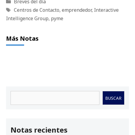
Categorías
Breves del día
Etiquetas
Centros de Contacto
,
emprendedor
,
Interactive
Intelligence Group
,
pyme
Más Notas
Buscar
BUSCAR
Notas recientes