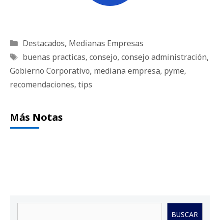
Categorías
Destacados
,
Medianas Empresas
Etiquetas
buenas practicas
,
consejo
,
consejo administración
,
Gobierno Corporativo
,
mediana empresa
,
pyme
,
recomendaciones
,
tips
Más Notas
Buscar
BUSCAR