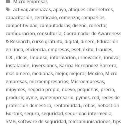
Categorías
Micro empresas
Etiquetas
activar
,
amenazas
,
apoyo
,
ataques cibernéticos
,
capacitación
,
certificado
,
comenzar
,
compañías
,
competitividad
,
computadoras; diseño
,
conectar
,
configuración
,
consultoría
,
Coordinador de Awareness
& Research
,
curso gratuito
,
digital
,
dinero
,
Educación
en línea
,
eficiencia
,
empresas
,
eset
,
éxito
,
fraudes
,
IDC
,
ideas
,
Impulso
,
información
,
innovación
,
innovar
,
instalación
,
inversiones
,
Karina Hernández Barrera
,
más dinero
,
medianas
,
mejor
,
mejorar
,
Mexico
,
Micro
empresas
,
microempresarios
,
Microempresas
,
mipymes
,
negocio propio
,
nuevo
,
pequeñas
,
precio
,
producir
,
pyme
,
pymempresario
,
pymes
,
red
,
redes de
protección doméstica
,
rentabilidad.
,
robos
,
Sebastián
Bortnik
,
segura
,
seguridad
,
seguridad intermedia
,
SMB
,
software de seguridad
,
telecomunicaciones
,
tips