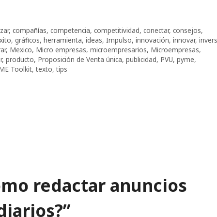
zar
,
compañías
,
competencia
,
competitividad
,
conectar
,
consejos
,
xito
,
gráficos
,
herramienta
,
ideas
,
Impulso
,
innovación
,
innovar
,
inver
ar
,
Mexico
,
Micro empresas
,
microempresarios
,
Microempresas
,
r
,
producto
,
Proposición de Venta única
,
publicidad
,
PVU
,
pyme
,
ME Toolkit
,
texto
,
tips
ómo redactar anuncios
diarios?”