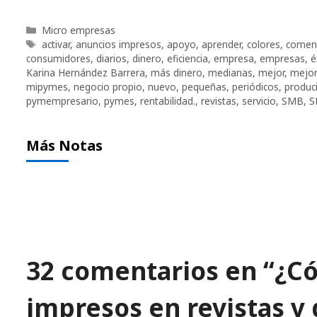
Categorías
Micro empresas
Etiquetas
activar
,
anuncios impresos
,
apoyo
,
aprender
,
colores
,
comen
consumidores
,
diarios
,
dinero
,
eficiencia
,
empresa
,
empresas
,
é
Karina Hernández Barrera
,
más dinero
,
medianas
,
mejor
,
mejor
mipymes
,
negocio propio
,
nuevo
,
pequeñas
,
periódicos
,
produci
pymempresario
,
pymes
,
rentabilidad.
,
revistas
,
servicio
,
SMB
,
S
Más Notas
32 comentarios en “¿C
impresos en revistas y 