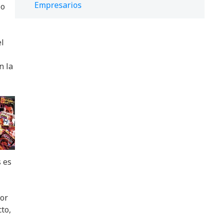
Empresarios
io
el
n la
s es
por
cto,