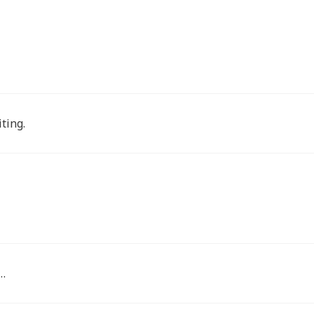
ting.
n…