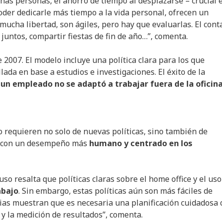
nas personas, el ahorro de tiempo al desplazarse – crucial 
oder dedicarle más tiempo a la vida personal, ofrecen un
mucha libertad, son ágiles, pero hay que evaluarlas. El cont
juntos, compartir fiestas de fin de año…”, comenta.
 2007. El modelo incluye una política clara para los que
lada en base a estudios e investigaciones. El éxito de la
un empleado no se adaptó a trabajar fuera de la oficina
to requieren no solo de nuevas políticas, sino también de
, con un desempeño más
humano y centrado en los
so resalta que políticas claras sobre el home office y el uso
abajo
. Sin embargo, estas políticas aún son más fáciles de
ias muestran que es necesaria una planificación cuidadosa 
a y la medición de resultados”, comenta.