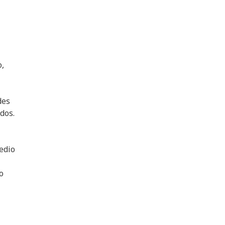
o,
des
dos.
edio
o