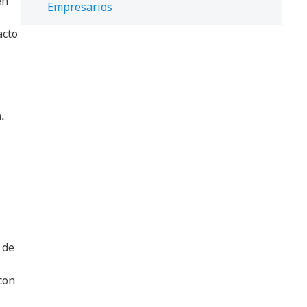
en
Empresarios
acto
.
 de
con