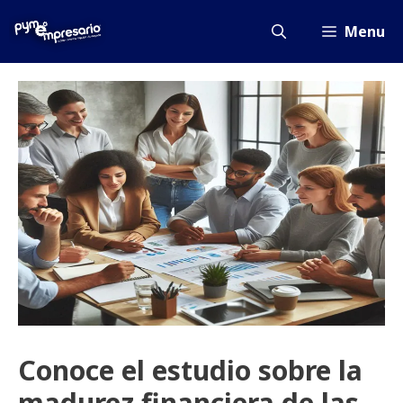
Saltar
al
Menu
contenido
Conoce el estudio sobre la
madurez financiera de las