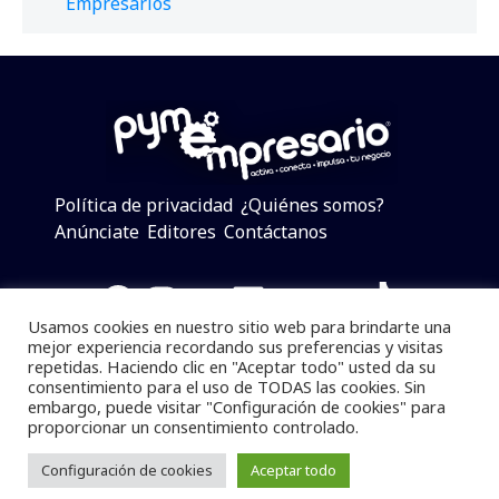
Empresarios
Política de privacidad
¿Quiénes somos?
Anúnciate
Editores
Contáctanos
Facebook
Instagram
Twitter
LinkedIn
Telegram
YouTube
TikTok
Usamos cookies en nuestro sitio web para brindarte una
mejor experiencia recordando sus preferencias y visitas
repetidas. Haciendo clic en "Aceptar todo" usted da su
consentimiento para el uso de TODAS las cookies. Sin
Pymempresario © 2025 Todos los derechos reservados.
embargo, puede visitar "Configuración de cookies" para
proporcionar un consentimiento controlado.
Se prohibe el uso de la información total o parcial sin
dar referencia a la fuente.
Configuración de cookies
Aceptar todo
Desarrollado por
yalla ya!