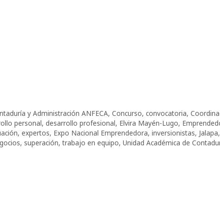
ontaduría y Administración ANFECA
,
Concurso
,
convocatoria
,
Coordina
ollo personal
,
desarrollo profesional
,
Elvira Mayén-Lugo
,
Emprended
uación
,
expertos
,
Expo Nacional Emprendedora
,
inversionistas
,
Jalapa
,
gocios
,
superación
,
trabajo en equipo
,
Unidad Académica de Contadur