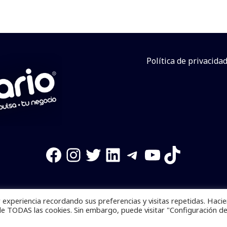
Política de privacida
Facebook
Instagram
Twitter
LinkedIn
Telegram
YouTube
TikTok
experiencia recordando sus preferencias y visitas repetidas. Haci
os reservados. Se prohibe el uso de la información total o p
de TODAS las cookies. Sin embargo, puede visitar "Configuración d
Desarrollado por
yalla ya!