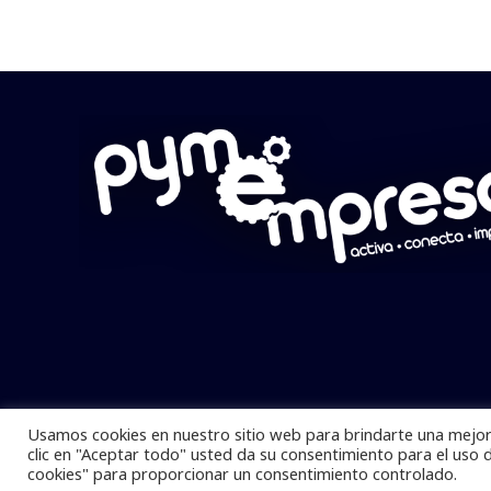
Usamos cookies en nuestro sitio web para brindarte una mejor 
Pymempresario © 2025 Todos los derech
clic en "Aceptar todo" usted da su consentimiento para el uso 
cookies" para proporcionar un consentimiento controlado.