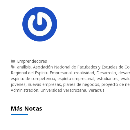
Categorías
Emprendedores
Etiquetas
análisis
,
Asociación Nacional de Facultades y Escuelas de C
Regional del Espíritu Empresarial
,
creatividad
,
Desarrollo
,
desarr
espíritu de competencia
,
espíritu empresarial
,
estudiantes
,
eval
jóvenes
,
nuevas empresas
,
planes de negocios
,
proyecto de ne
Administración
,
Universidad Veracruzana
,
Veracruz
Más Notas