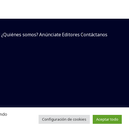
d
¿Quiénes somos?
Anúnciate
Editores
Contáctanos
endo
arcial sin dar referencia a la fuente.
e
Configuración de cookies
Aceptar todo