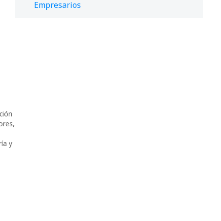
Empresarios
ción
ores
,
ía y