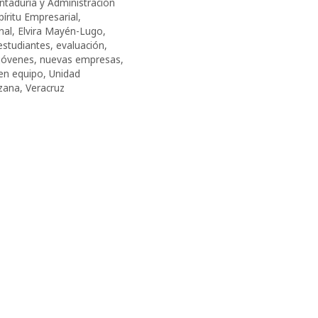
ntaduría y Administración
íritu Empresarial
,
nal
,
Elvira Mayén-Lugo
,
estudiantes
,
evaluación
,
jóvenes
,
nuevas empresas
,
 en equipo
,
Unidad
uzana
,
Veracruz