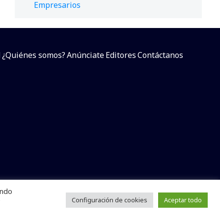
Empresarios
d
¿Quiénes somos?
Anúnciate
Editores
Contáctanos
endo
arcial sin dar referencia a la fuente.
e
Configuración de cookies
Aceptar todo