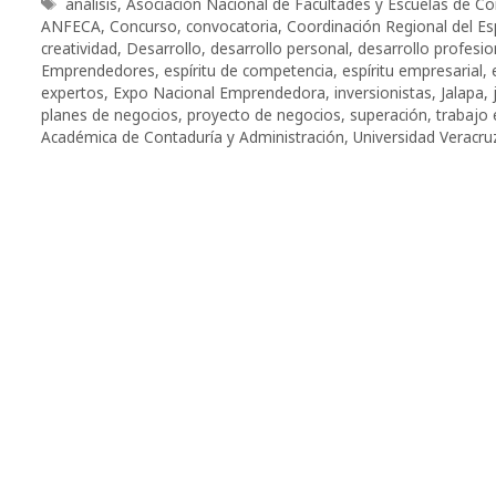
Etiquetas
análisis
,
Asociación Nacional de Facultades y Escuelas de Co
ANFECA
,
Concurso
,
convocatoria
,
Coordinación Regional del Esp
creatividad
,
Desarrollo
,
desarrollo personal
,
desarrollo profesio
Emprendedores
,
espíritu de competencia
,
espíritu empresarial
,
expertos
,
Expo Nacional Emprendedora
,
inversionistas
,
Jalapa
,
planes de negocios
,
proyecto de negocios
,
superación
,
trabajo
Académica de Contaduría y Administración
,
Universidad Veracr