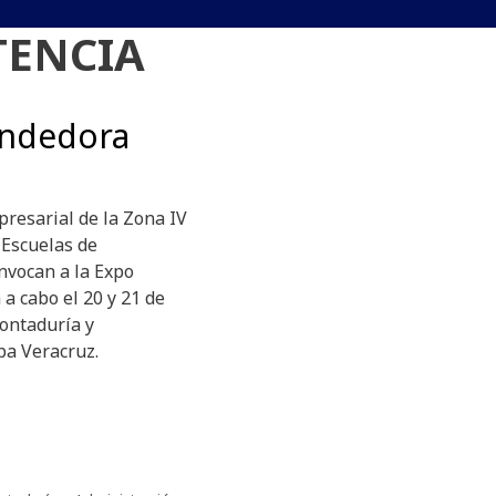
TENCIA
endedora
presarial de la Zona IV
 Escuelas de
nvocan a la Expo
a cabo el 20 y 21 de
ontaduría y
pa Veracruz.