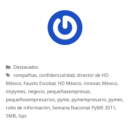
Categorías
Destacados
Etiquetas
compañías
,
confidencialidad
,
director de HD
México
,
Fausto Escobar
,
HD México
,
innovar
,
Mexico
,
mipymes
,
negocio
,
pequeñasempresas
,
pequeñosempresarios
,
pyme
,
pymempresario
,
pymes
,
robo de información
,
Semana Nacional PyME 2011
,
SMB
,
tips