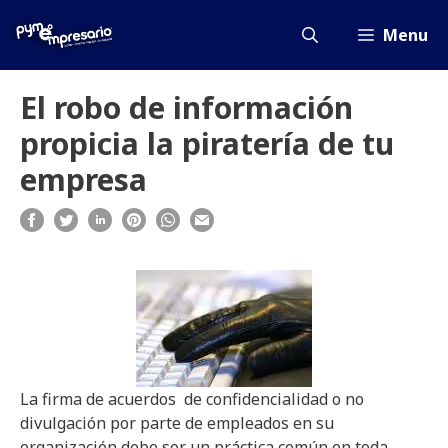
Saltar
al
Menu
contenido
El robo de información
propicia la piratería de tu
empresa
La firma de acuerdos de confidencialidad o no
divulgación por parte de empleados en su
organización debe ser un práctica común en toda