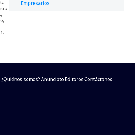
ito
,
Empresarios
icro
s
,
io
,
11
,
d
¿Quiénes somos?
Anúnciate
Editores
Contáctanos