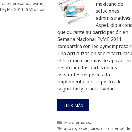
ñosempresarios
,
pyme
,
mexicano de
l PyME 2011
,
SMB
,
tips
soluciones
administrativas
Aspel, dio a con
que durante su participación en
Semana Nacional PyME 2011
compartirá con los pymempresar
una actualización sobre facturac
electrónica, además de apoyar en 
resolución las dudas de los
asistentes respecto a la
implementación, aspectos de
seguridad y productividad.
LEER MÁS
Categorías
Micro empresas
Etiquetas
apoyo
,
aspel
,
director comercial de