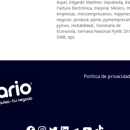
Aspel
,
Edgardo Martínez Sepulveda
,
éx
Factura Electrónica
,
mejorar
,
Mexico
,
m
empresas
,
microempresarios
,
mipyme
negocio
,
producir
,
pyme
,
pymempresar
pymes
,
rentabilidad.
,
Secretaría de
Economía
,
Semana Nacional PyME 20
SMB
,
tips
Política de privacida
Facebook
Instagram
Twitter
LinkedIn
Telegram
YouTube
TikTok