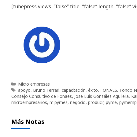
[tubepress views=”false” title=”false” length=”false” 
Categorías
Micro empresas
Etiquetas
apoyo
,
Bruno Ferrari
,
capacitación
,
éxito
,
FONAES
,
Fondo Na
Consejo Consultivo de Fonaes
,
José Luis González Aguilera
,
Ka
microempresarios
,
mipymes
,
negocio
,
producir
,
pyme
,
pymempr
Más Notas