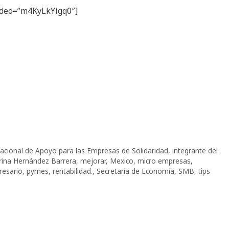
video=”m4KyLkYigq0″]
cional de Apoyo para las Empresas de Solidaridad
,
integrante del
rina Hernández Barrera
,
mejorar
,
Mexico
,
micro empresas
,
esario
,
pymes
,
rentabilidad.
,
Secretaría de Economía
,
SMB
,
tips