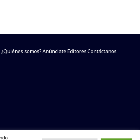
d
¿Quiénes somos?
Anúnciate
Editores
Contáctanos
endo
arcial sin dar referencia a la fuente.