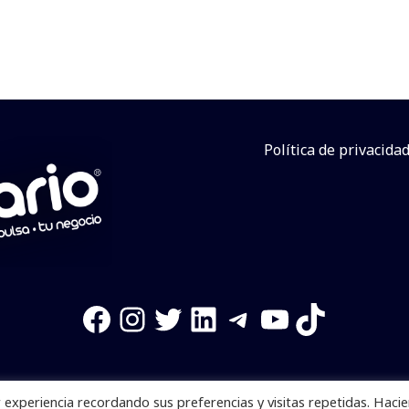
Política de privacida
Facebook
Instagram
Twitter
LinkedIn
Telegram
YouTube
TikTok
experiencia recordando sus preferencias y visitas repetidas. Haci
os reservados. Se prohibe el uso de la información total o p