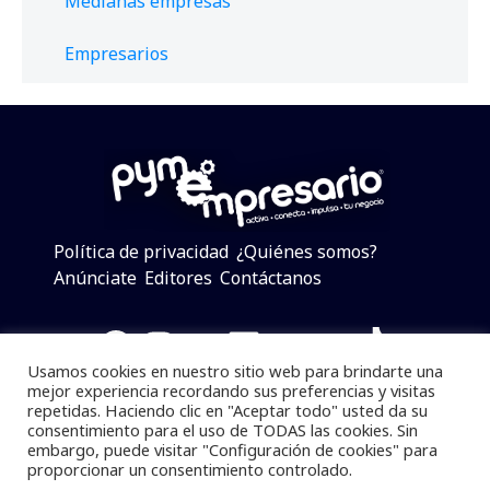
Medianas empresas
Empresarios
Política de privacidad
¿Quiénes somos?
Anúnciate
Editores
Contáctanos
Facebook
Instagram
Twitter
LinkedIn
Telegram
YouTube
TikTok
Usamos cookies en nuestro sitio web para brindarte una
mejor experiencia recordando sus preferencias y visitas
repetidas. Haciendo clic en "Aceptar todo" usted da su
consentimiento para el uso de TODAS las cookies. Sin
Pymempresario © 2025 Todos los derechos reservados.
embargo, puede visitar "Configuración de cookies" para
proporcionar un consentimiento controlado.
Se prohibe el uso de la información total o parcial sin