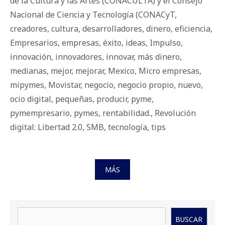
de la Cultura y las Artes (CONACULTA) y el Consejo
Nacional de Ciencia y Tecnología (CONACyT
,
creadores
,
cultura
,
desarrolladores
,
dinero
,
eficiencia
,
Empresarios
,
empresas
,
éxito
,
ideas
,
Impulso
,
innovación
,
innovadores
,
innovar
,
más dinero
,
medianas
,
mejor
,
mejorar
,
Mexico
,
Micro empresas
,
mipymes
,
Movistar
,
negocio
,
negocio propio
,
nuevo
,
ocio digital
,
pequeñas
,
producir
,
pyme
,
pymempresario
,
pymes
,
rentabilidad.
,
Revolución
digital: Libertad 2.0
,
SMB
,
tecnología
,
tips
MÁS
Buscar
BUSCAR