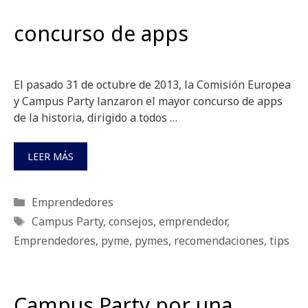
concurso de apps
El pasado 31 de octubre de 2013, la Comisión Europea
y Campus Party lanzaron el mayor concurso de apps
de la historia, dirigido a todos …
LEER MÁS
Categorías
Emprendedores
Etiquetas
Campus Party
,
consejos
,
emprendedor
,
Emprendedores
,
pyme
,
pymes
,
recomendaciones
,
tips
Campus Party por una