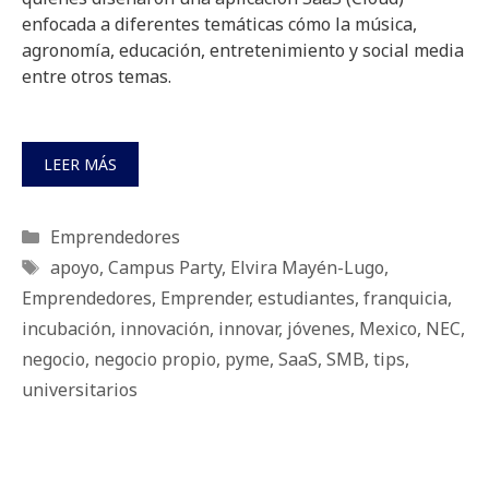
enfocada a diferentes temáticas cómo la música,
agronomía, educación, entretenimiento y social media
entre otros temas.
LEER MÁS
Categorías
Emprendedores
Etiquetas
apoyo
,
Campus Party
,
Elvira Mayén-Lugo
,
Emprendedores
,
Emprender
,
estudiantes
,
franquicia
,
incubación
,
innovación
,
innovar
,
jóvenes
,
Mexico
,
NEC
,
negocio
,
negocio propio
,
pyme
,
SaaS
,
SMB
,
tips
,
universitarios