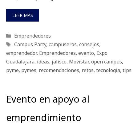
LEER MÁS
Categorías
Emprendedores
Etiquetas
Campus Party
,
campuseros
,
consejos
,
emprendedor
,
Emprendedores
,
evento
,
Expo
Guadalajara
,
ideas
,
jalisco
,
Movistar
,
open campus
,
pyme
,
pymes
,
recomendaciones
,
retos
,
tecnología
,
tips
Evento en apoyo al
emprendimiento