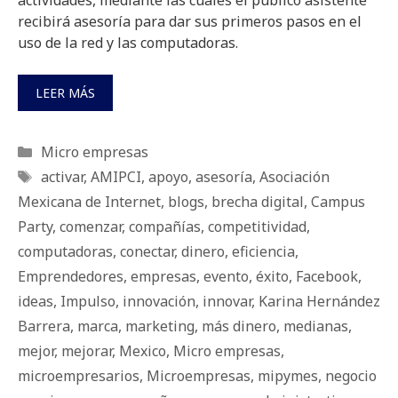
recibirá asesoría para dar sus primeros pasos en el
uso de la red y las computadoras.
LEER MÁS
Categorías
Micro empresas
Etiquetas
activar
,
AMIPCI
,
apoyo
,
asesoría
,
Asociación
Mexicana de Internet
,
blogs
,
brecha digital
,
Campus
Party
,
comenzar
,
compañías
,
competitividad
,
computadoras
,
conectar
,
dinero
,
eficiencia
,
Emprendedores
,
empresas
,
evento
,
éxito
,
Facebook
,
ideas
,
Impulso
,
innovación
,
innovar
,
Karina Hernández
Barrera
,
marca
,
marketing
,
más dinero
,
medianas
,
mejor
,
mejorar
,
Mexico
,
Micro empresas
,
microempresarios
,
Microempresas
,
mipymes
,
negocio