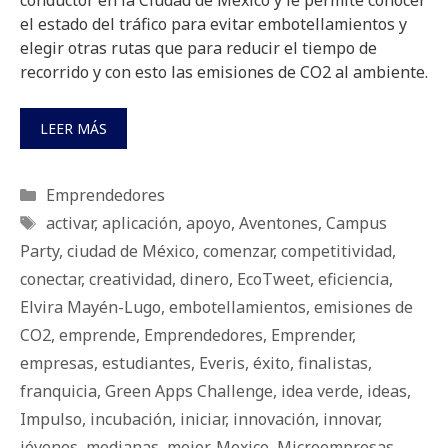
conductor en la Ciudad de México y le permite conocer
el estado del tráfico para evitar embotellamientos y
elegir otras rutas que para reducir el tiempo de
recorrido y con esto las emisiones de CO2 al ambiente.
LEER MÁS
Categorías
Emprendedores
Etiquetas
activar
,
aplicación
,
apoyo
,
Aventones
,
Campus
Party
,
ciudad de México
,
comenzar
,
competitividad
,
conectar
,
creatividad
,
dinero
,
EcoTweet
,
eficiencia
,
Elvira Mayén-Lugo
,
embotellamientos
,
emisiones de
CO2
,
emprende
,
Emprendedores
,
Emprender
,
empresas
,
estudiantes
,
Everis
,
éxito
,
finalistas
,
franquicia
,
Green Apps Challenge
,
idea verde
,
ideas
,
Impulso
,
incubación
,
iniciar
,
innovación
,
innovar
,
jóvenes
,
medianas
,
mejor
,
Mexico
,
Microempresas
,