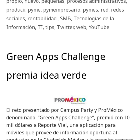
propio
,
nuevo
,
pequeñas
,
procesos administrativos
,
producir
,
pyme
,
pymempresario
,
pymes
,
red
,
redes
sociales
,
rentabilidad.
,
SMB
,
Tecnologías de la
Información
,
TI
,
tips
,
Twitter
,
web
,
YouTube
Green Apps Challenge
premia idea verde
El reto presentado por Campus Party y ProMéxico
denominado “Green Apps Challenge”, premió con 10
mil dólares a Reporte Vial, una aplicación para
móviles que provee de información oportuna al