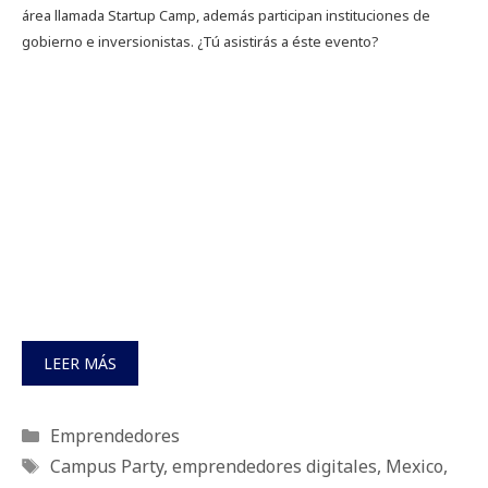
área llamada Startup Camp, además participan instituciones de
gobierno e inversionistas. ¿Tú asistirás a éste evento?
LEER MÁS
Categorías
Emprendedores
Etiquetas
Campus Party
,
emprendedores digitales
,
Mexico
,