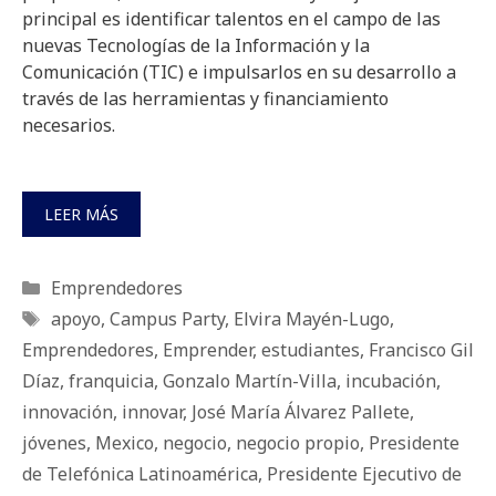
principal es identificar talentos en el campo de las
nuevas Tecnologías de la Información y la
Comunicación (TIC) e impulsarlos en su desarrollo a
través de las herramientas y financiamiento
necesarios.
LEER MÁS
Categorías
Emprendedores
Etiquetas
apoyo
,
Campus Party
,
Elvira Mayén-Lugo
,
Emprendedores
,
Emprender
,
estudiantes
,
Francisco Gil
Díaz
,
franquicia
,
Gonzalo Martín-Villa
,
incubación
,
innovación
,
innovar
,
José María Álvarez Pallete
,
jóvenes
,
Mexico
,
negocio
,
negocio propio
,
Presidente
de Telefónica Latinoamérica
,
Presidente Ejecutivo de