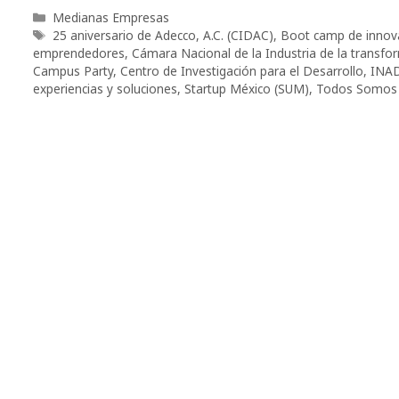
Categorías
Medianas Empresas
Etiquetas
25 aniversario de Adecco
,
A.C. (CIDAC)
,
Boot camp de innov
emprendedores
,
Cámara Nacional de la Industria de la transfo
Campus Party
,
Centro de Investigación para el Desarrollo
,
INA
experiencias y soluciones
,
Startup México (SUM)
,
Todos Somos