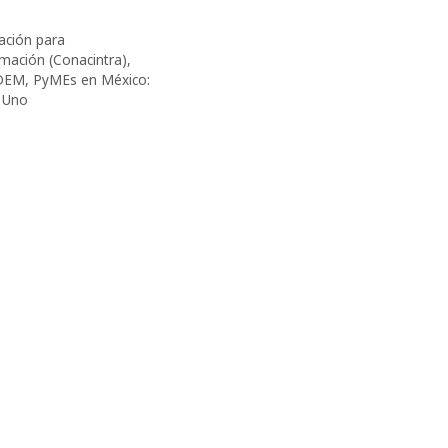
ación para
rmación (Conacintra)
,
DEM
,
PyMEs en México:
 Uno