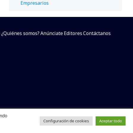
Empresarios
d
¿Quiénes somos?
Anúnciate
Editores
Contáctanos
endo
arcial sin dar referencia a la fuente.
e
Configuración de cookies
Aceptar todo