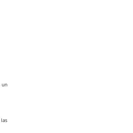
n un
 las