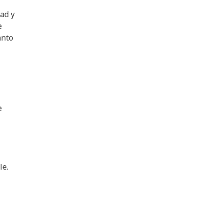
dad y
e
anto
e
le.