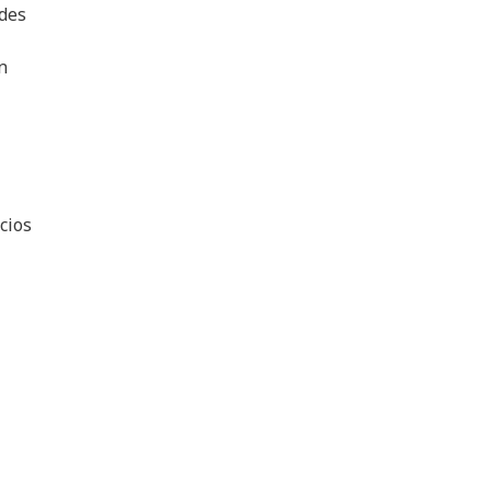
ades
n
cios