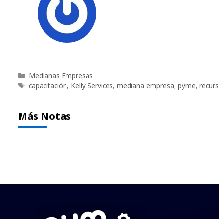
Categorías
Medianas Empresas
Etiquetas
capacitación
,
Kelly Services
,
mediana empresa
,
pyme
,
recur
Más Notas