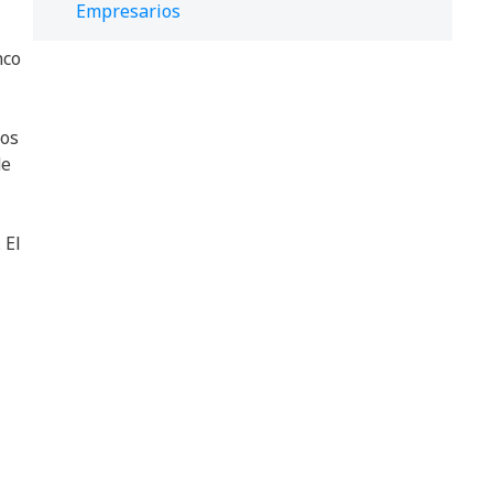
Empresarios
nco
sos
de
 El