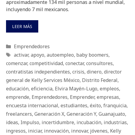
aproximadamente 134 mil personas a nivel mundial,
incluyendo 7 mil mexicanos.
LEER MÁS
Categorías
Emprendedores
Etiquetas
activar
,
apoyo
,
autoempleo
,
baby boomers
,
comenzar
,
competitividad
,
conectar
,
consultores
,
contratistas independientes
,
crisis
,
dinero
,
director
general de Kelly Services México
,
Distrito Federal
,
educación
,
eficiencia
,
Elvira Mayén-Lugo
,
empleos
,
emprende
,
Emprendedores
,
Emprender
,
empresas
,
encuesta internacional
,
estudiantes
,
éxito
,
franquicia
,
freelancers
,
Generación X
,
Generación Y
,
Guanajuato
,
ideas
,
Impulso
,
incertidumbre
,
incubación
,
industrias
,
ingresos
,
iniciar
,
innovación
,
innovar
,
jóvenes
,
Kelly