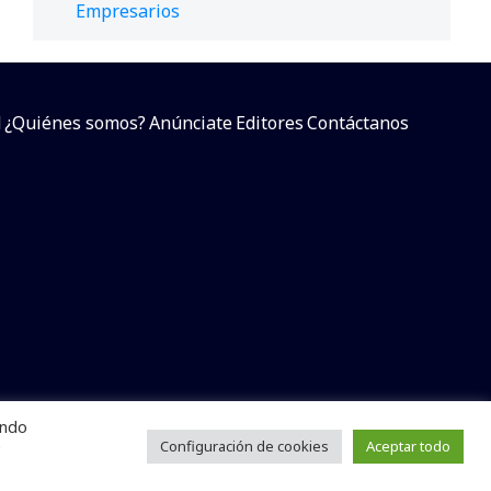
Empresarios
d
¿Quiénes somos?
Anúnciate
Editores
Contáctanos
endo
arcial sin dar referencia a la fuente.
e
Configuración de cookies
Aceptar todo