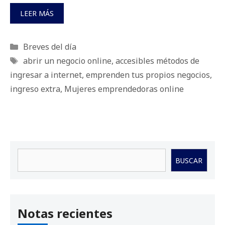
LEER MÁS
Categorías
Breves del día
Etiquetas
abrir un negocio online
,
accesibles métodos de
ingresar a internet
,
emprenden tus propios negocios
,
ingreso extra
,
Mujeres emprendedoras online
Buscar
BUSCAR
Notas recientes