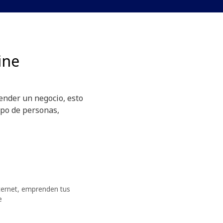
ine
ender un negocio, esto
ipo de personas,
ternet
,
emprenden tus
e