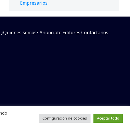
Empresarios
d
¿Quiénes somos?
Anúnciate
Editores
Contáctanos
endo
arcial sin dar referencia a la fuente.
e
Configuración de cookies
Aceptar todo