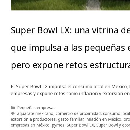
Super Bowl LX: una vitrina 
que impulsa a las pequeñas
pero expone retos estructur
El Super Bowl LX impulsa el consumo local en México,
empresas y expone retos como inflación y extorsión en
Categorías
Pequeñas empresas
Etiquetas
aguacate mexicano
,
comercio de proximidad
,
consumo local
extorsión a productores
,
gasto familiar
,
inflación en México
,
oro
empresas en México
,
pymes
,
Super Bowl LX
,
Super Bowl y ec