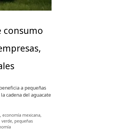
de consumo
 empresas,
ales
 beneficia a pequeñas
 la cadena del aguacate
,
economía mexicana
,
 verde
,
pequeñas
onomía