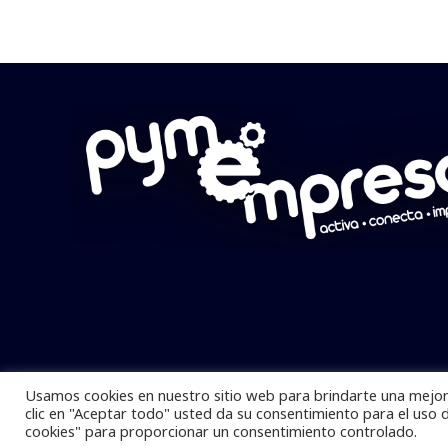
Usamos cookies en nuestro sitio web para brindarte una mejor 
Pymempresario © 2025 Todos los derech
clic en "Aceptar todo" usted da su consentimiento para el uso 
cookies" para proporcionar un consentimiento controlado.