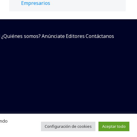
Empresarios
d
¿Quiénes somos?
Anúnciate
Editores
Contáctanos
endo
arcial sin dar referencia a la fuente.
e
Configuración de cookies
Aceptar todo