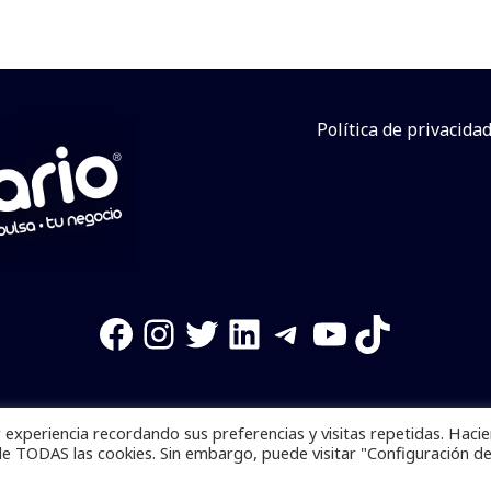
Política de privacida
Facebook
Instagram
Twitter
LinkedIn
Telegram
YouTube
TikTok
experiencia recordando sus preferencias y visitas repetidas. Haci
os reservados. Se prohibe el uso de la información total o p
de TODAS las cookies. Sin embargo, puede visitar "Configuración d
Desarrollado por
yalla ya!