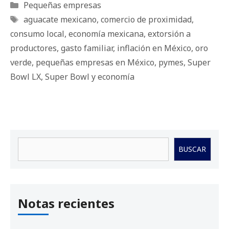
Categorías
Pequeñas empresas
Etiquetas
aguacate mexicano
,
comercio de proximidad
,
consumo local
,
economía mexicana
,
extorsión a
productores
,
gasto familiar
,
inflación en México
,
oro
verde
,
pequeñas empresas en México
,
pymes
,
Super
Bowl LX
,
Super Bowl y economía
Buscar
BUSCAR
Notas recientes