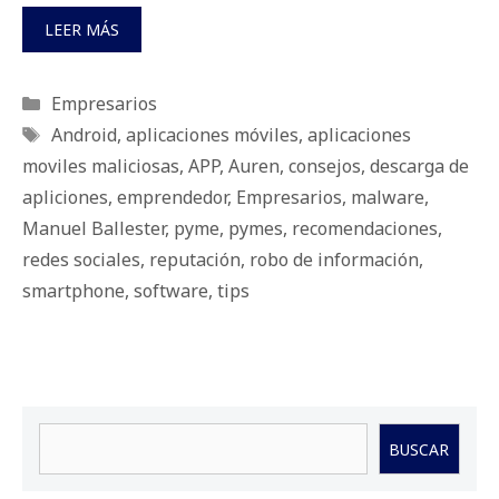
LEER MÁS
Categorías
Empresarios
Etiquetas
Android
,
aplicaciones móviles
,
aplicaciones
moviles maliciosas
,
APP
,
Auren
,
consejos
,
descarga de
apliciones
,
emprendedor
,
Empresarios
,
malware
,
Manuel Ballester
,
pyme
,
pymes
,
recomendaciones
,
redes sociales
,
reputación
,
robo de información
,
smartphone
,
software
,
tips
Buscar
BUSCAR