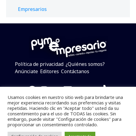
Empresarios
Política de privacidad
¿Quiénes somos?
Anúnciate
Editores
Contáctanos
Facebook
Instagram
Twitter
LinkedIn
Telegram
YouTube
TikTok
Usamos cookies en nuestro sitio web para brindarte una
mejor experiencia recordando sus preferencias y visitas
repetidas. Haciendo clic en "Aceptar todo" usted da su
consentimiento para el uso de TODAS las cookies. Sin
Pymempresario © 2025 Todos los derechos reservados.
embargo, puede visitar "Configuración de cookies" para
proporcionar un consentimiento controlado.
Se prohibe el uso de la información total o parcial sin
dar referencia a la fuente.