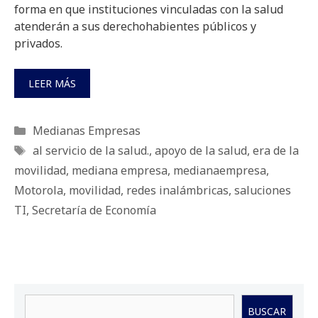
forma en que instituciones vinculadas con la salud
atenderán a sus derechohabientes públicos y
privados.
LEER MÁS
Categorías
Medianas Empresas
Etiquetas
al servicio de la salud.
,
apoyo de la salud
,
era de la
movilidad
,
mediana empresa
,
medianaempresa
,
Motorola
,
movilidad
,
redes inalámbricas
,
saluciones
TI
,
Secretaría de Economía
Buscar
BUSCAR