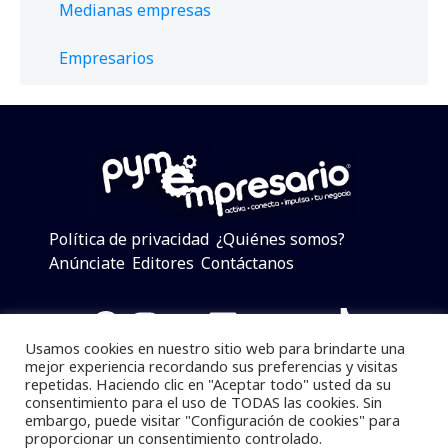
Medianas empresas
Empresarios
Política de privacidad
¿Quiénes somos?
Anúnciate
Editores
Contáctanos
Facebook
Instagram
Twitter
LinkedIn
Telegram
YouTube
TikTok
Usamos cookies en nuestro sitio web para brindarte una
mejor experiencia recordando sus preferencias y visitas
repetidas. Haciendo clic en "Aceptar todo" usted da su
consentimiento para el uso de TODAS las cookies. Sin
Pymempresario © 2025 Todos los derechos reservados.
embargo, puede visitar "Configuración de cookies" para
proporcionar un consentimiento controlado.
Se prohibe el uso de la información total o parcial sin