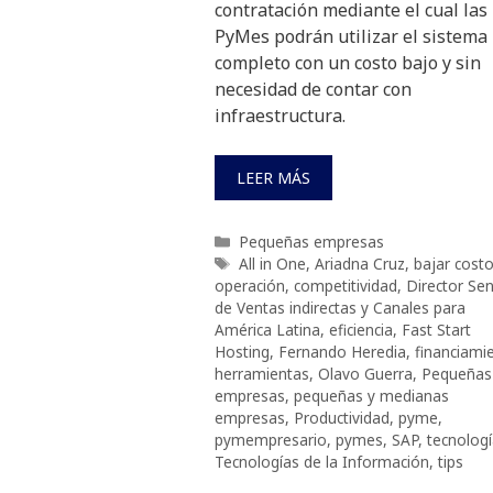
contratación mediante el cual las
PyMes podrán utilizar el sistema
completo con un costo bajo y sin
necesidad de contar con
infraestructura.
LEER MÁS
Categorías
Pequeñas empresas
Etiquetas
All in One
,
Ariadna Cruz
,
bajar cost
operación
,
competitividad
,
Director Sen
de Ventas indirectas y Canales para
América Latina
,
eficiencia
,
Fast Start
Hosting
,
Fernando Heredia
,
financiami
herramientas
,
Olavo Guerra
,
Pequeñas
empresas
,
pequeñas y medianas
empresas
,
Productividad
,
pyme
,
pymempresario
,
pymes
,
SAP
,
tecnolog
Tecnologías de la Información
,
tips