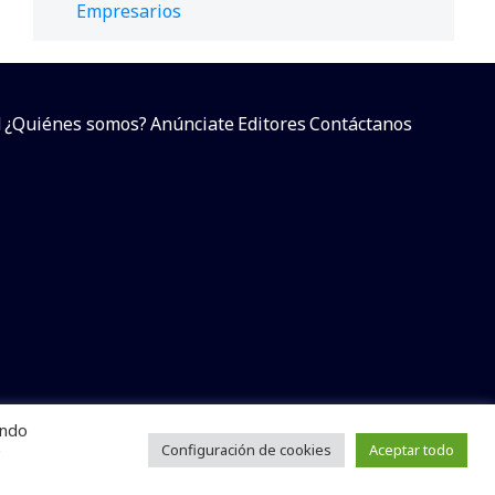
Empresarios
d
¿Quiénes somos?
Anúnciate
Editores
Contáctanos
endo
arcial sin dar referencia a la fuente.
e
Configuración de cookies
Aceptar todo