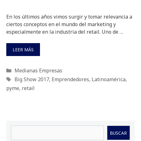
En los últimos años vimos surgir y tomar relevancia a
ciertos conceptos en el mundo del marketing y
especialmente en la industria del retail. Uno de …
LEER MÁS
Categorías
Medianas Empresas
Etiquetas
Big Show 2017
,
Emprendedores
,
Latinoamérica
,
pyme
,
retail
Buscar
BUSCAR