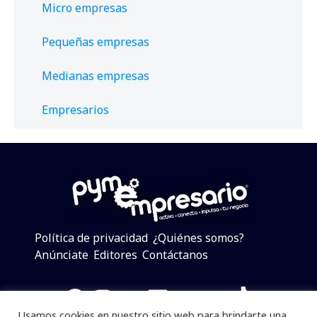
Micro empresas
Pequeñas empresas
Medianas empresas
Empresarios
Política de privacidad
¿Quiénes somos?
Anúnciate
Editores
Contáctanos
Facebook
Instagram
Twitter
LinkedIn
Telegram
YouTube
TikTok
Usamos cookies en nuestro sitio web para brindarte una