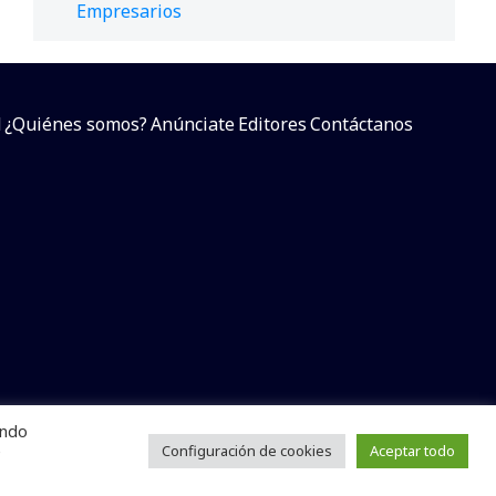
Empresarios
d
¿Quiénes somos?
Anúnciate
Editores
Contáctanos
endo
arcial sin dar referencia a la fuente.
e
Configuración de cookies
Aceptar todo