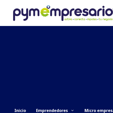
Saltar
al
contenido
Inicio
Emprendedores
Micro empres