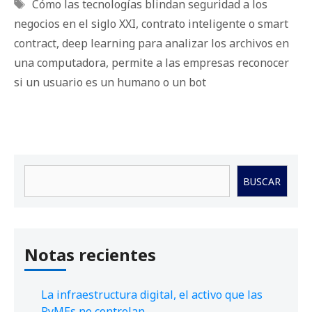
Etiquetas
Cómo las tecnologías blindan seguridad a los
negocios en el siglo XXI
,
contrato inteligente o smart
contract
,
deep learning para analizar los archivos en
una computadora
,
permite a las empresas reconocer
si un usuario es un humano o un bot
Buscar
BUSCAR
Notas recientes
La infraestructura digital, el activo que las
PyMEs no controlan