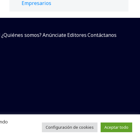
Empresarios
d
¿Quiénes somos?
Anúnciate
Editores
Contáctanos
endo
arcial sin dar referencia a la fuente.
e
Configuración de cookies
Aceptar todo