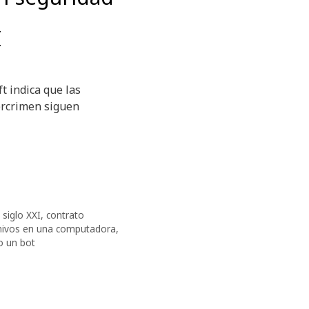
I
t indica que las
bercrimen siguen
 siglo XXI
,
contrato
rchivos en una computadora
,
o un bot