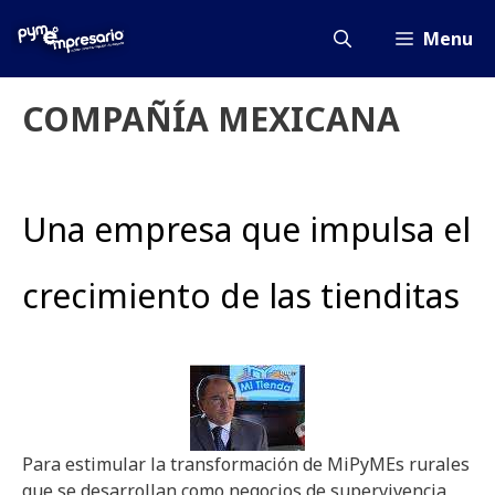
Saltar
al
Menu
contenido
COMPAÑÍA MEXICANA
Una empresa que impulsa el
crecimiento de las tienditas
Para estimular la transformación de MiPyMEs rurales
que se desarrollan como negocios de supervivencia