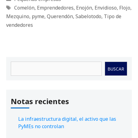
Etiquetas
Comelón
,
Emprendedores
,
Enojón
,
Envidioso
,
Flojo
,
Mezquino
,
pyme
,
Querendón
,
Sabelotodo
,
Tipo de
vendedores
Buscar
BUSCAR
Notas recientes
La infraestructura digital, el activo que las
PyMEs no controlan