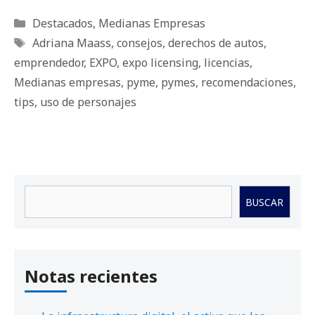
Categorías
Destacados
,
Medianas Empresas
Etiquetas
Adriana Maass
,
consejos
,
derechos de autos
,
emprendedor
,
EXPO
,
expo licensing
,
licencias
,
Medianas empresas
,
pyme
,
pymes
,
recomendaciones
,
tips
,
uso de personajes
Buscar
BUSCAR
Notas recientes