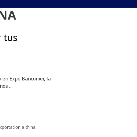
INA
 tus
a en Expo Bancomer, la
inos …
xportacion a china
,