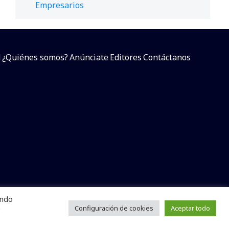
Empresarios
d
¿Quiénes somos?
Anúnciate
Editores
Contáctanos
endo
arcial sin dar referencia a la fuente.
e
Configuración de cookies
Aceptar todo