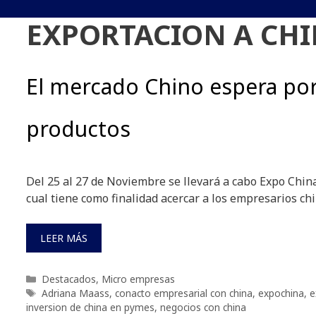
EXPORTACION A CH
El mercado Chino espera por
productos
Del 25 al 27 de Noviembre se llevará a cabo Expo Chin
cual tiene como finalidad acercar a los empresarios ch
LEER MÁS
Categorías
Destacados
,
Micro empresas
Etiquetas
Adriana Maass
,
conacto empresarial con china
,
expochina
,
e
inversion de china en pymes
,
negocios con china