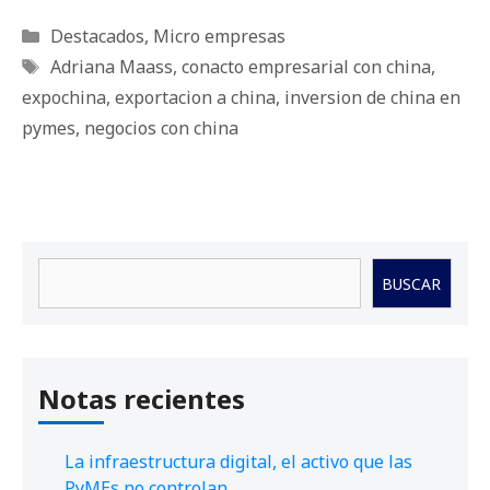
Categorías
Destacados
,
Micro empresas
Etiquetas
Adriana Maass
,
conacto empresarial con china
,
expochina
,
exportacion a china
,
inversion de china en
pymes
,
negocios con china
Buscar
BUSCAR
Notas recientes
La infraestructura digital, el activo que las
PyMEs no controlan