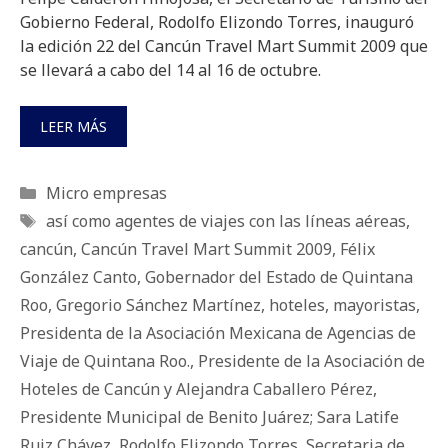
Gobierno Federal, Rodolfo Elizondo Torres, inauguró
la edición 22 del Cancún Travel Mart Summit 2009 que
se llevará a cabo del 14 al 16 de octubre.
LEER MÁS
Categorías
Micro empresas
Etiquetas
así como agentes de viajes con las líneas aéreas
,
cancún
,
Cancún Travel Mart Summit 2009
,
Félix
González Canto
,
Gobernador del Estado de Quintana
Roo
,
Gregorio Sánchez Martínez
,
hoteles
,
mayoristas
,
Presidenta de la Asociación Mexicana de Agencias de
Viaje de Quintana Roo.
,
Presidente de la Asociación de
Hoteles de Cancún y Alejandra Caballero Pérez
,
Presidente Municipal de Benito Juárez; Sara Latife
Ruiz Chávez
,
Rodolfo Elizondo Torres
,
Secretaria de