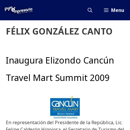
Saltar
al
Menu
contenido
FÉLIX GONZÁLEZ CANTO
Inaugura Elizondo Cancún
Travel Mart Summit 2009
En representación del Presidente de la República, Lic.
Felipe Calderón Hinojosa, el Secretario de Turismo del