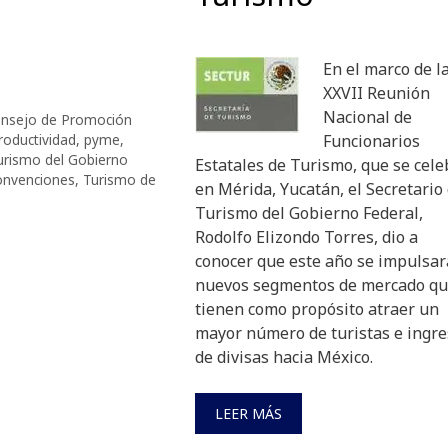
En el marco de l
XXVII Reunión
Nacional de
nsejo de Promoción
roductividad
,
pyme
,
Funcionarios
Turismo del Gobierno
Estatales de Turismo, que se cele
onvenciones
,
Turismo de
en Mérida, Yucatán, el Secretario
Turismo del Gobierno Federal,
Rodolfo Elizondo Torres, dio a
conocer que este año se impulsa
nuevos segmentos de mercado q
tienen como propósito atraer un
mayor número de turistas e ingr
de divisas hacia México.
LEER MÁS