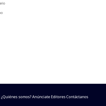
ario
mo
d
¿Quiénes somos?
Anúnciate
Editores
Contáctanos