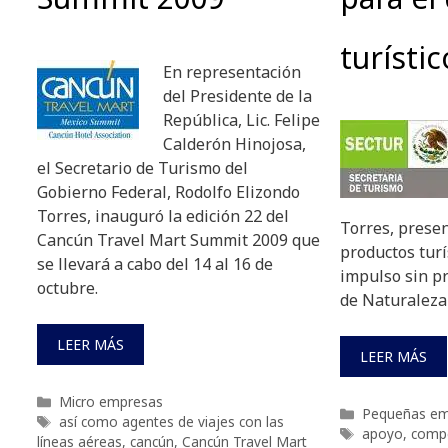
turístic
En representación
del Presidente de la
República, Lic. Felipe
Calderón Hinojosa,
el Secretario de Turismo del
Gobierno Federal, Rodolfo Elizondo
Torres, inauguró la edición 22 del
Torres, prese
Cancún Travel Mart Summit 2009 que
productos turí
se llevará a cabo del 14 al 16 de
impulso sin p
octubre.
de Naturaleza
LEER MÁS
LEER MÁS
Categorías
Micro empresas
Categorías
Pequeñas em
Etiquetas
así como agentes de viajes con las
Etiquetas
apoyo
,
compe
líneas aéreas
,
cancún
,
Cancún Travel Mart