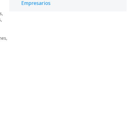
Empresarios
s
,
s
,
mes
,