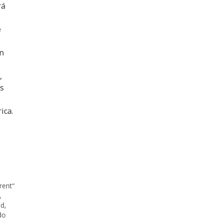
rá
e
n
,
es
ica.
rent“
,
ad
,
do