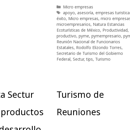
Categorías
Micro empresas
Etiquetas
apoyo
,
asesoría
,
empresas turistica
éxito
,
Micro empresas
,
micro empresa
microempresarios
,
Natura Estancias
Ecoturísticas de México
,
Productividad
,
productivo
,
pyme
,
pymempresario
,
py
Reunión Nacional de Funcionarios
Estatales
,
Rodolfo Elizondo Torres
,
Secretario de Turismo del Gobierno
Federal
,
Sectur
,
tips
,
Turismo
a Sectur
Turismo de
 productos
Reuniones
 desarrollo