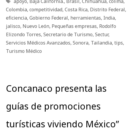
Etiquetas
apoyo
,
Baja California.
,
Brasil
,
Chihuahua
,
colima
,
Colombia
,
competitividad
,
Costa Rica
,
Distrito Federal
,
eficiencia
,
Gobierno Federal
,
herramientas
,
India
,
jalisco
,
Nuevo León
,
Pequeñas empresas
,
Rodolfo
Elizondo Torres
,
Secretario de Turismo
,
Sectur
,
Servicios Médicos Avanzados
,
Sonora
,
Tailandia
,
tips
,
Turismo Médico
Concanaco presenta las
guías de promociones
turísticas viviendo México”