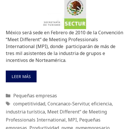
México será sede en Febrero de 2010 de la Convención
“Meet Different“ de Meeting Professionals
International (MPI), donde participarán de más de
tres mil asistentes de la industria de grupos e
incentivos de Norteamérica.
LEER MÁS
Categorías
Pequeñas empresas
Etiquetas
competitividad
,
Concanaco-Servitur
,
eficiencia
,
industria turística
,
Meet Different“ de Meeting
Professionals International
,
MPI
,
Pequeñas
empresas
,
Productividad
,
pyme
,
pymempresario
,