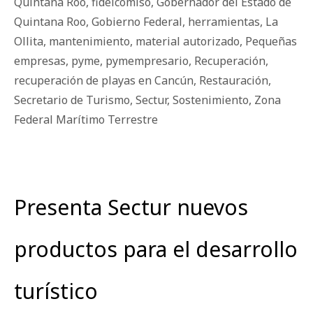
Quintana Roo
,
fideicomiso
,
Gobernador del Estado de
Quintana Roo
,
Gobierno Federal
,
herramientas
,
La
Ollita
,
mantenimiento
,
material autorizado
,
Pequeñas
empresas
,
pyme
,
pymempresario
,
Recuperación
,
recuperación de playas en Cancún
,
Restauración
,
Secretario de Turismo
,
Sectur
,
Sostenimiento
,
Zona
Federal Marítimo Terrestre
Presenta Sectur nuevos
productos para el desarrollo
turístico