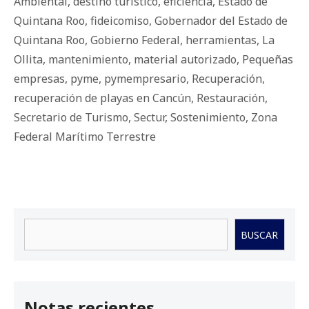
Ambiental
,
destino turístico
,
eficiencia
,
Estado de
Quintana Roo
,
fideicomiso
,
Gobernador del Estado de
Quintana Roo
,
Gobierno Federal
,
herramientas
,
La
Ollita
,
mantenimiento
,
material autorizado
,
Pequeñas
empresas
,
pyme
,
pymempresario
,
Recuperación
,
recuperación de playas en Cancún
,
Restauración
,
Secretario de Turismo
,
Sectur
,
Sostenimiento
,
Zona
Federal Marítimo Terrestre
Buscar
BUSCAR
Notas recientes