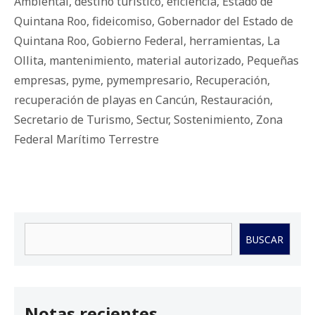
Ambiental
,
destino turístico
,
eficiencia
,
Estado de
Quintana Roo
,
fideicomiso
,
Gobernador del Estado de
Quintana Roo
,
Gobierno Federal
,
herramientas
,
La
Ollita
,
mantenimiento
,
material autorizado
,
Pequeñas
empresas
,
pyme
,
pymempresario
,
Recuperación
,
recuperación de playas en Cancún
,
Restauración
,
Secretario de Turismo
,
Sectur
,
Sostenimiento
,
Zona
Federal Marítimo Terrestre
Buscar
BUSCAR
Notas recientes