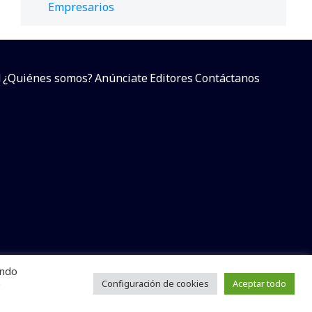
Empresarios
d
¿Quiénes somos?
Anúnciate
Editores
Contáctanos
endo
arcial sin dar referencia a la fuente.
e
Configuración de cookies
Aceptar todo