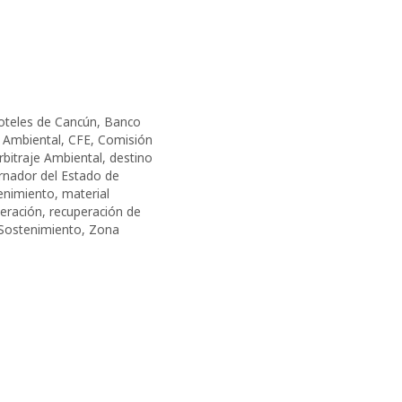
oteles de Cancún
,
Banco
 Ambiental
,
CFE
,
Comisión
rbitraje Ambiental
,
destino
nador del Estado de
enimiento
,
material
eración
,
recuperación de
Sostenimiento
,
Zona