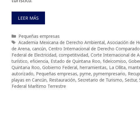
turístico.
LEER MÁS
Categorías
Pequeñas empresas
Etiquetas
Academia Mexicana de Derecho Ambiental
,
Asociación de H
de Arena
,
cancún
,
Centro Internacional de Derecho Comparado
Federal de Electricidad
,
competitividad
,
Corte Internacional de A
turístico
,
eficiencia
,
Estado de Quintana Roo
,
fideicomiso
,
Gober
Quintana Roo
,
Gobierno Federal
,
herramientas
,
La Ollita
,
mant
autorizado
,
Pequeñas empresas
,
pyme
,
pymempresario
,
Recup
playas en Cancún
,
Restauración
,
Secretario de Turismo
,
Sectur
,
Federal Marítimo Terrestre