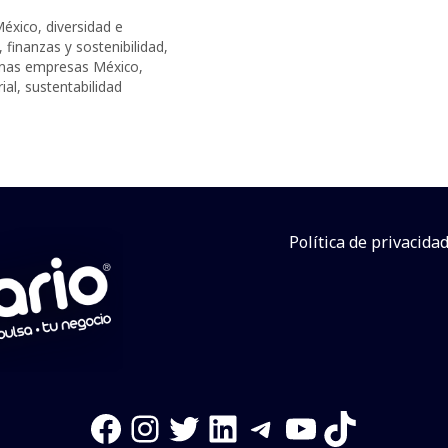
México
,
diversidad e
,
finanzas y sostenibilidad
,
nas empresas México
,
ial
,
sustentabilidad
Política de privacida
Facebook
Instagram
Twitter
LinkedIn
Telegram
YouTube
TikTok