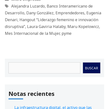
Etiquetas
Alejandra Luzardo
,
Banco Interamericano de
Desarrollo
,
Dany González
,
Emprendedores
,
Eugenia
Denari
,
Hangout “Liderazgo femenino e innovación
disruptiva”
,
Laura Gaviria Halaby
,
Maru Kopelowicz
,
Mes Internacional de la Mujer
,
pyme
Buscar
BUSCAR
Notas recientes
La infraestructura digital, el activo que las