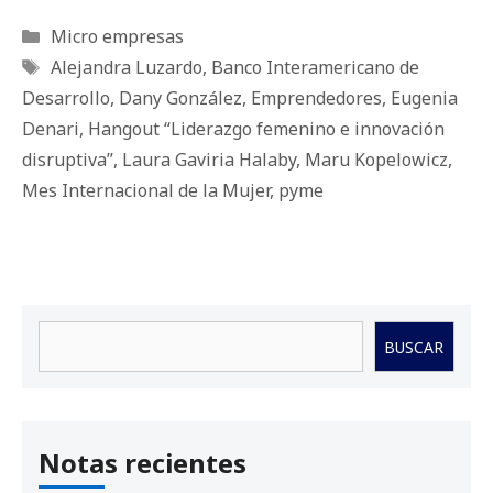
Categorías
Micro empresas
Etiquetas
Alejandra Luzardo
,
Banco Interamericano de
Desarrollo
,
Dany González
,
Emprendedores
,
Eugenia
Denari
,
Hangout “Liderazgo femenino e innovación
disruptiva”
,
Laura Gaviria Halaby
,
Maru Kopelowicz
,
Mes Internacional de la Mujer
,
pyme
Buscar
BUSCAR
Notas recientes