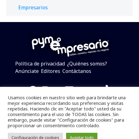
Empresarios
Política de privacidad
¿Quiénes somos?
Anúnciate
Editores
Contáctanos
Facebook
Instagram
Twitter
LinkedIn
Telegram
YouTube
TikTok
Usamos cookies en nuestro sitio web para brindarte una
mejor experiencia recordando sus preferencias y visitas
repetidas. Haciendo clic en "Aceptar todo" usted da su
consentimiento para el uso de TODAS las cookies. Sin
Pymempresario © 2025 Todos los derechos reservados.
embargo, puede visitar "Configuración de cookies" para
proporcionar un consentimiento controlado.
Se prohibe el uso de la información total o parcial sin
dar referencia a la fuente.
Configuración de cookies
Aceptar todo