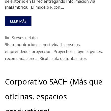
de entorno en la red entregando información vía
inalámbrica. El modelo Ricoh …
LEER MÁS
Categorías
Breves del día
Etiquetas
comunicación
,
conectividad
,
consejos
,
emprendedor
,
proyección
,
Proyectores
,
pyme
,
pymes
,
recomendaciones
,
Ricoh
,
sala de juntas
,
tips
Corporativo SACH (Más que
oficinas, espacios