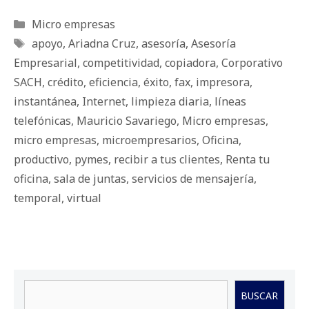
Categorías
Micro empresas
Etiquetas
apoyo
,
Ariadna Cruz
,
asesoría
,
Asesoría
Empresarial
,
competitividad
,
copiadora
,
Corporativo
SACH
,
crédito
,
eficiencia
,
éxito
,
fax
,
impresora
,
instantánea
,
Internet
,
limpieza diaria
,
líneas
telefónicas
,
Mauricio Savariego
,
Micro empresas
,
micro empresas
,
microempresarios
,
Oficina
,
productivo
,
pymes
,
recibir a tus clientes
,
Renta tu
oficina
,
sala de juntas
,
servicios de mensajería
,
temporal
,
virtual
Buscar
BUSCAR