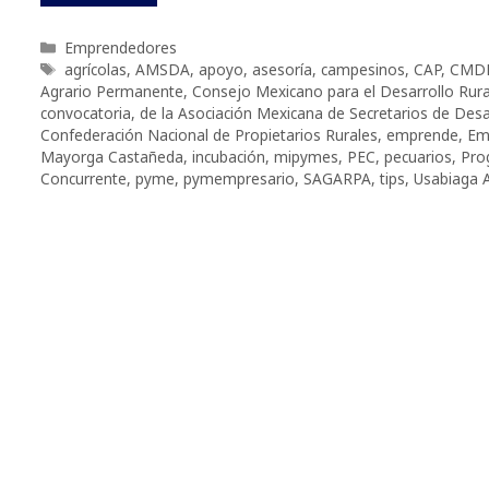
Categorías
Emprendedores
Etiquetas
agrícolas
,
AMSDA
,
apoyo
,
asesoría
,
campesinos
,
CAP
,
CMD
Agrario Permanente
,
Consejo Mexicano para el Desarrollo Rura
convocatoria
,
de la Asociación Mexicana de Secretarios de Desa
Confederación Nacional de Propietarios Rurales
,
emprende
,
Em
Mayorga Castañeda
,
incubación
,
mipymes
,
PEC
,
pecuarios
,
Pro
Concurrente
,
pyme
,
pymempresario
,
SAGARPA
,
tips
,
Usabiaga 