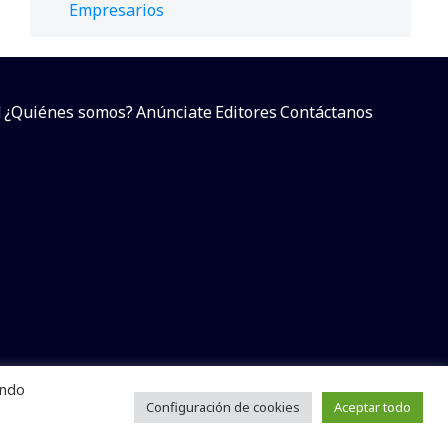
Empresarios
d
¿Quiénes somos?
Anúnciate
Editores
Contáctanos
endo
arcial sin dar referencia a la fuente.
e
Configuración de cookies
Aceptar todo