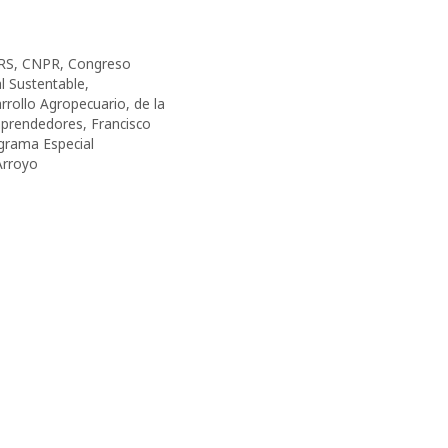
RS
,
CNPR
,
Congreso
l Sustentable
,
rrollo Agropecuario
,
de la
prendedores
,
Francisco
grama Especial
Arroyo