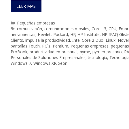
LEER MÁS
Categorías
Pequeñas empresas
Etiquetas
comunicación
,
comunicaciones móviles
,
Core i-3
,
CPU
,
Empr
herramientas
,
Hewlett Packard
,
HP
,
HP Institute
,
HP IPAQ Glist
Clients
,
impulsa la productividad
,
Intel Core 2 Duo
,
Linux
,
Novel
pantallas Touch
,
PC´s
,
Pentium
,
Pequeñas empresas
,
pequeñas
ProBook
,
productividad empresarial
,
pyme
,
pymempresario
,
R
Personales de Soluciones Empresariales
,
tecnología
,
Tecnología
Windows 7
,
Windows XP
,
xeon