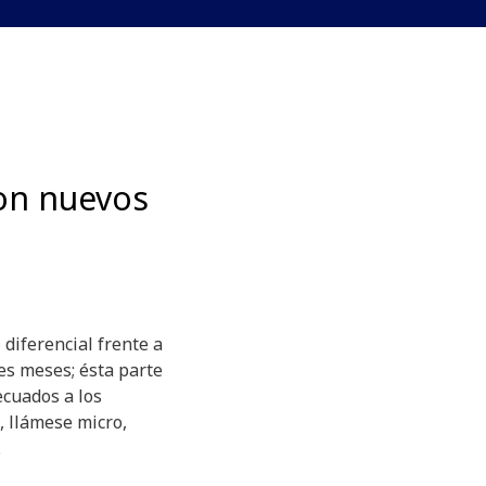
on nuevos
diferencial frente a
es meses; ésta parte
ecuados a los
, llámese micro,
.