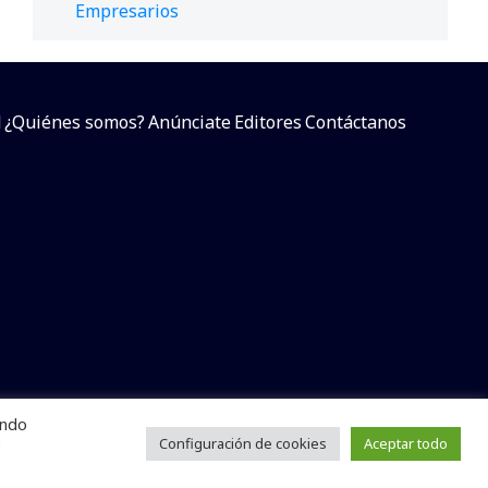
Empresarios
d
¿Quiénes somos?
Anúnciate
Editores
Contáctanos
endo
arcial sin dar referencia a la fuente.
e
Configuración de cookies
Aceptar todo