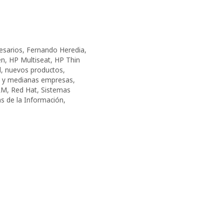
esarios
,
Fernando Heredia
,
en
,
HP Multiseat
,
HP Thin
l
,
nuevos productos
,
 y medianas empresas
,
AM
,
Red Hat
,
Sistemas
s de la Información
,